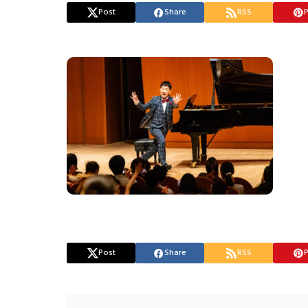
Post
Share
RSS
P
Post
Share
RSS
P