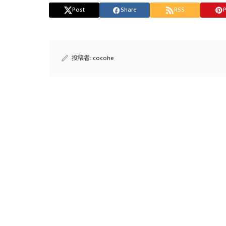
Post
Share
RSS
P
投稿者:
cocohe