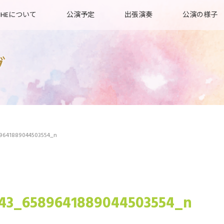
OHEについて
公演予定
出張演奏
公演の様子
グ
9641889044503554_n
343_6589641889044503554_n