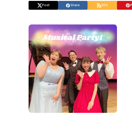
Post
Share
RSS
P