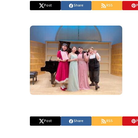
Post
Share
RSS
P
Post
Share
RSS
P