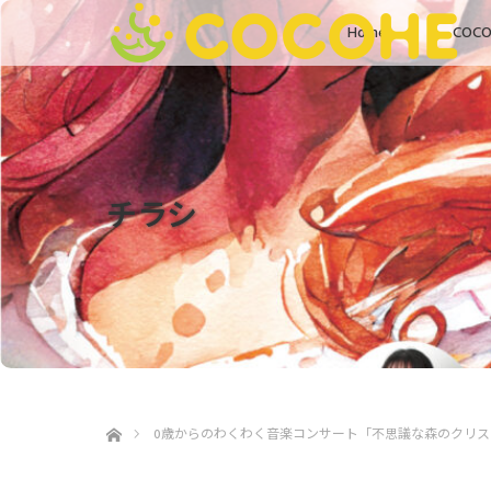
Home
COC
チラシ
ホーム
0歳からのわくわく音楽コンサート「不思議な森のクリス