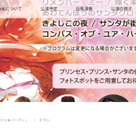
OHEについて
公演予定
出張演奏
公演の様子
マス★パーティ」
チラシ