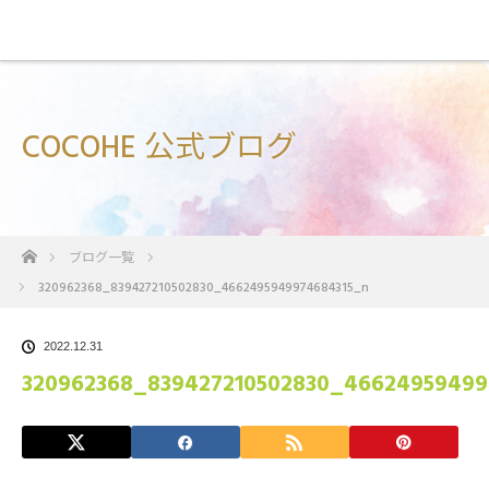
COCOHE 公式ブログ
ホーム
ブログ一覧
320962368_839427210502830_4662495949974684315_n
2022.12.31
320962368_839427210502830_46624959499