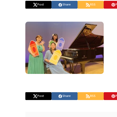
Post
Share
RSS
P
Post
Share
RSS
P