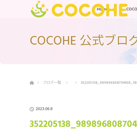
Home
COC
COCOHE 公式ブロ
ホーム
ブログ一覧
352205138_989896808704438_18
2023.06.8
352205138_989896808704