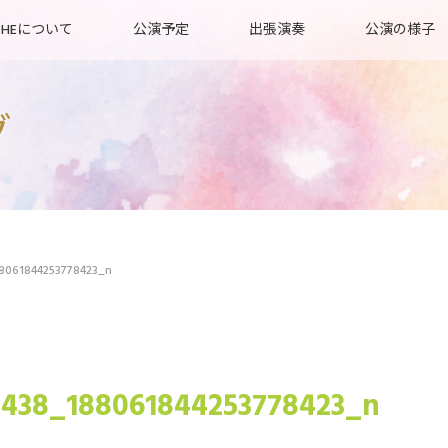
OHEについて
公演予定
出張演奏
公演の様子
グ
8061844253778423_n
438_188061844253778423_n