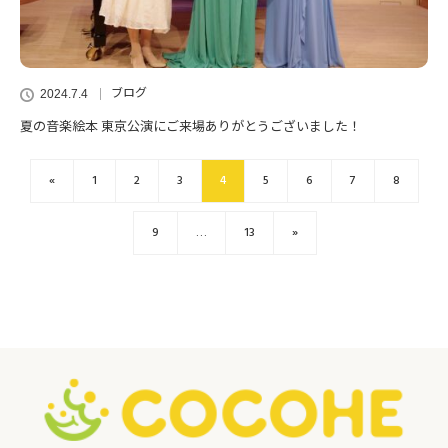
ブログ
2024.7.4
夏の音楽絵本 東京公演にご来場ありがとうございました！
«
1
2
3
4
5
6
7
8
9
…
13
»