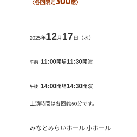
300
〈各回限定
席〉
12
17
年
月
日（水）
2025
11:00
11:30
開場
開演
午前
14:00
14:30
開場
開演
午後
上演時間は各回約60分です。
みなとみらいホール 小ホール