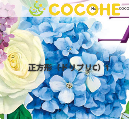
Home
COC
正方形（ドリプリC）1