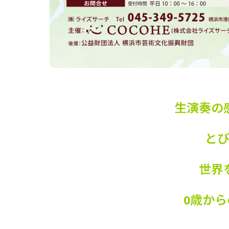
生演奏の
と
世界
0歳か