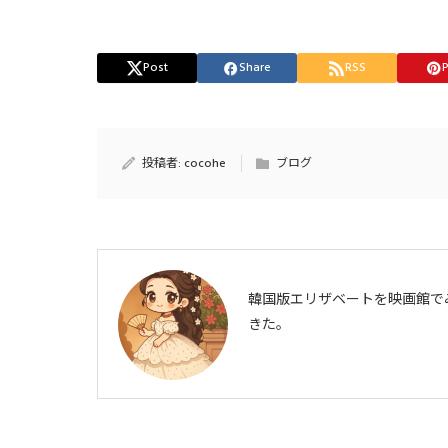
Post
Share
RSS
P
投稿者:
cocohe
ブログ
韓国版エリザベートを映画館で
きた。