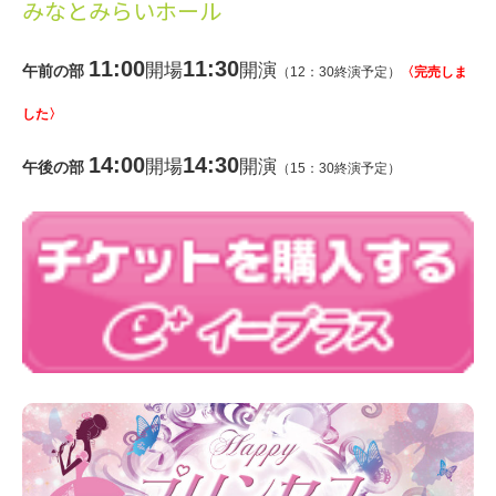
みなとみらいホール
11:00
11:30
開場
開演
午前の部
（
12
：
30
終演予定）
〈完売しま
した〉
14:00
14:30
開場
開演
午後の部
（
15
：
30
終演予定）