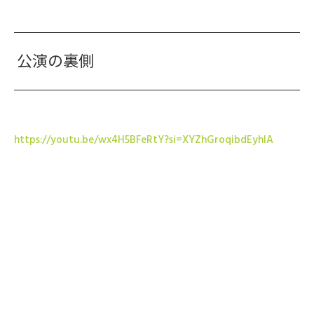
公演の裏側
https://youtu.be/wx4H5BFeRtY?si=XYZhGroqibdEyhlA