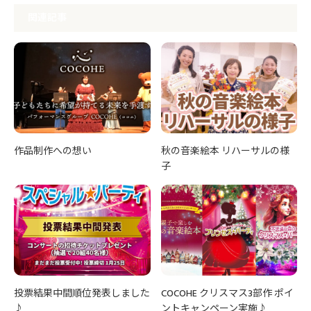
関連記事
作品制作への想い
秋の音楽絵本 リハーサルの様
子
投票結果中間順位発表しました
COCOHE クリスマス3部作 ポイ
♪
ントキャンペーン実施♪